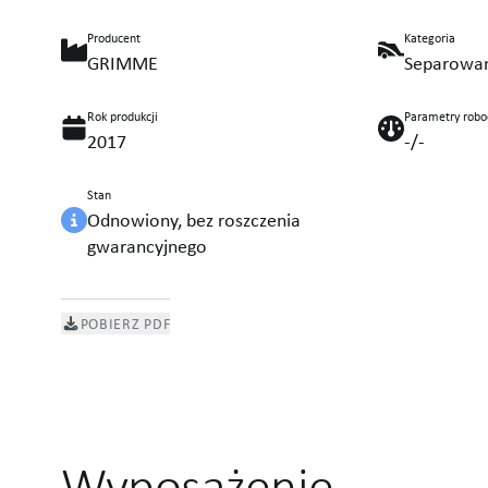
Producent
Kategoria
GRIMME
Separowa
Rok produkcji
Parametry robo
2017
-/-
Stan
Odnowiony, bez roszczenia
gwarancyjnego
POBIERZ PDF
Wyposażenie