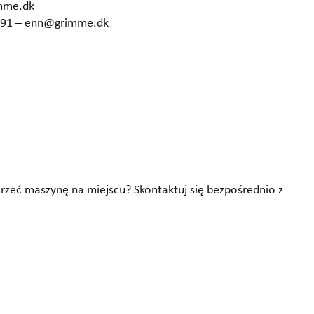
imme.dk
6291 – enn@grimme.dk
jrzeć maszynę na miejscu? Skontaktuj się bezpośrednio z