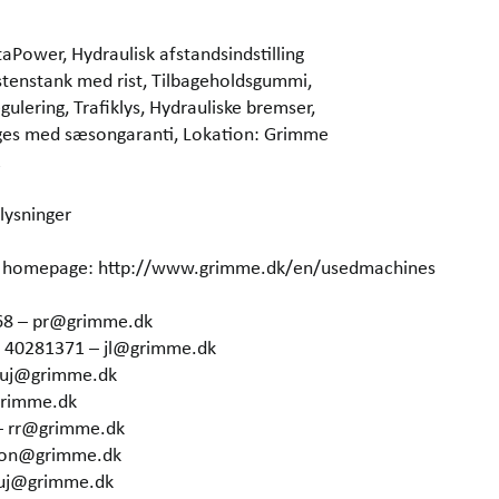
taPower, Hydraulisk afstandsindstilling
stenstank med rist, Tilbageholdsgummi,
lering, Trafiklys, Hydrauliske bremser,
lges med sæsongaranti, Lokation: Grimme
2
lysninger
our homepage: http://www.grimme.dk/en/usedmachines
68 – pr@grimme.dk
5 40281371 – jl@grimme.dk
– uj@grimme.dk
grimme.dk
– rr@grimme.dk
 hon@grimme.dk
 uj@grimme.dk