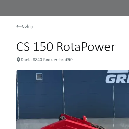
Cofnij
CS 150 RotaPower
Dania 8840 Rødkærsbro
0