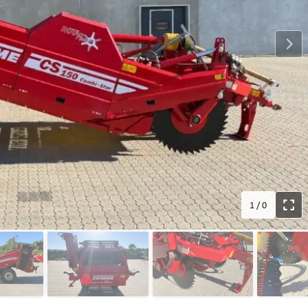
1
/
0