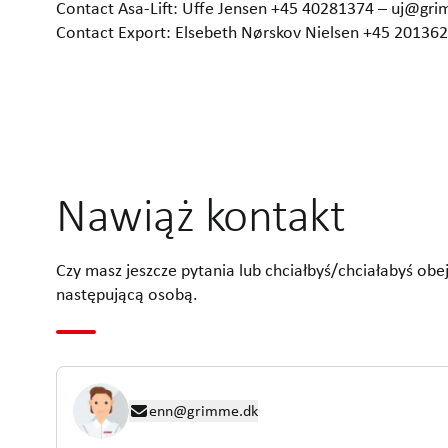
Contact Asa-Lift: Uffe Jensen +45 40281374 – uj@gr
Contact Export: Elsebeth Nørskov Nielsen +45 2013
Nawiąż kontakt
Czy masz jeszcze pytania lub chciałbyś/chciałabyś obe
następującą osobą.
enn@grimme.dk