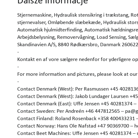
Dalsze informacje
Stjernemaskine, Hydraulisk stensikring i trækstang, Ro
stjernevalser, Omløbende slæbekæde, Hydraulisk stor
Automatisk hjulmidterfinding, Automatisk hældningsregu
Arbejdsbelysning, Removervågning, Load Sensing, Sæ
Skandinavien A/S, 8840 Rødkærsbro, Danmark 26062
-
Kontakt en af vore sælgere nedenfor for yderligere op
-
For more information and pictures, please look at 
-
Contact Denmark (West): Per Rasmussen +45 402813
Contact Denmark (West): Jakob Lundager Laursen +4
Contact Denmark (East): Uffe Jensen +45 40281374 
Contact Sweden: Per Andreén +46 447812565 – pa@
Contact Finland: Roland Rosenback +358 400433231 
Contact Norway: Hans Ole Nafstad +47 90369700 –
Contact Beet Machines: Uffe Jensen +45 40281374 –