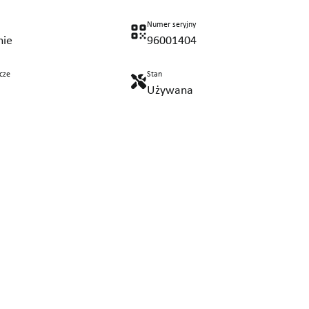
Numer seryjny
nie
96001404
cze
Stan
Używana