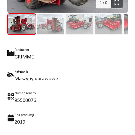
1
/
0
Producent
GRIMME
Kategoria
Maszyny uprawowe
Numer seryjny
95500076
Rok produkcji
2019