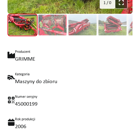
1
/
0
Producent
GRIMME
Kategoria
Maszyny do zbioru
Numer seryjny
45000199
Rok produkcji
2006