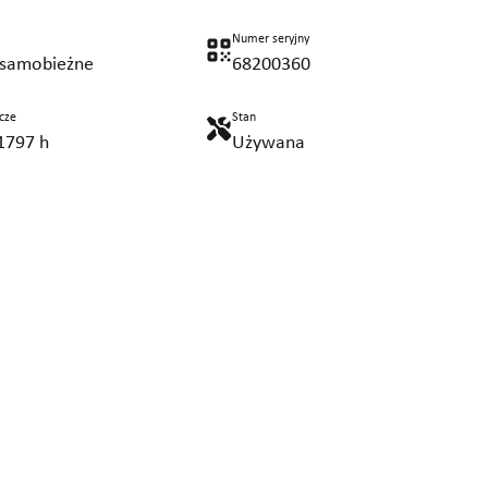
Numer seryjny
samobieżne
68200360
cze
Stan
1797 h
Używana