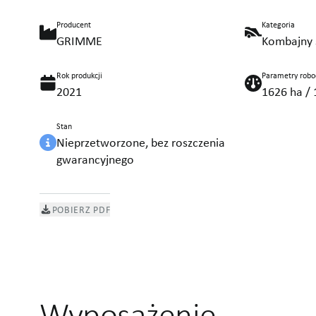
Producent
Kategoria
GRIMME
Kombajny 
Rok produkcji
Parametry robo
2021
1626 ha / 
Stan
Nieprzetworzone, bez roszczenia
gwarancyjnego
POBIERZ PDF
Wyposażenie