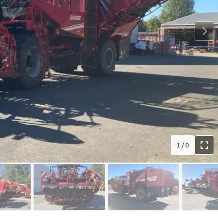
1
/
0