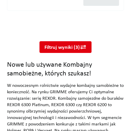
Nowe lub używane Kombajny samobieżne, których szukasz!
W nowoczesnym rolnictwie wydajne kombajny samobieżne to koni
Filtruj wyniki
(
3
)
Nowe lub używane Kombajny
samobieżne, których szukasz!
W nowoczesnym rolnictwie wydajne kombajny samobieżne to
konieczność. Na rynku GRIMME oferujemy Ci optymalne
rozwiązanie: serię REXOR. Kombajny samojezdne do buraków
REXOR 6300 Platinum, REXOR 6300 czy REXOR 6200 to
synonimy olbrzymiej wydajności powierzchniowej,
innowacyjnej technologii i niezawodności. W tym segmencie
GRIMME z powodzeniem konkuruje z takimi markami jak
Holmer, ROPA i Vervaet. Na rynku maszyn używanych