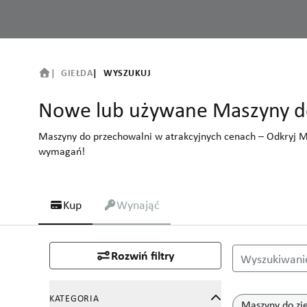
GIEŁDA
WYSZUKUJ
Nowe lub używane Maszyny do
Maszyny do przechowalni w atrakcyjnych cenach – Odkryj M
wymagań!
Kup
Wynająć
Nowe lub używan
Rozwiń filtry
Wyszukiwani
Maszyny do prze
KATEGORIA
Maszyny do z