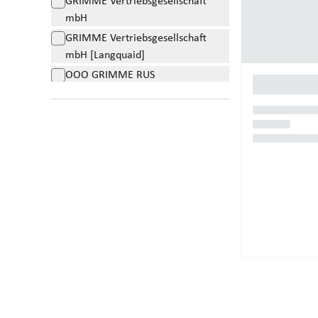
GRIMME Vertriebsgesellschaft
mbH
GRIMME Vertriebsgesellschaft
mbH [Langquaid]
OOO GRIMME RUS
Więcej dealerów
A. den Dekker en Zn. BV
AGRAVIS Technik Münsterland-Ems
Agravis Technik Raiffeisen GmbH
Agri santerre
AGRI-SASO
AGROPARK - Euro Noliker Kft.
Alfersan S.A.U.
Nowe lub używan
Ateliers Dorez
Odkryj wysokiej 
Ateliers Rase
B+S Landtechnik GmbH [Grabow]