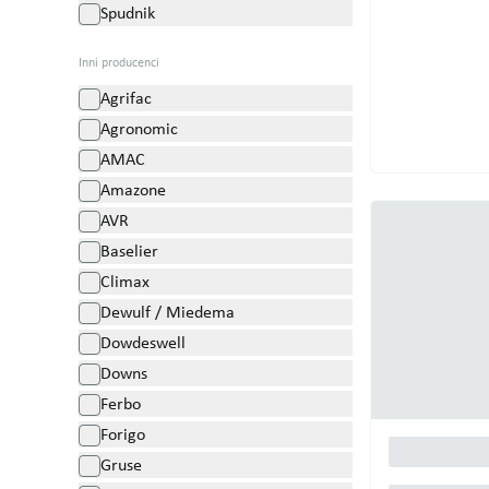
Spudnik
Inni producenci
Agrifac
Agronomic
AMAC
Amazone
AVR
Baselier
Climax
Dewulf / Miedema
Dowdeswell
Downs
Ferbo
Forigo
Gruse