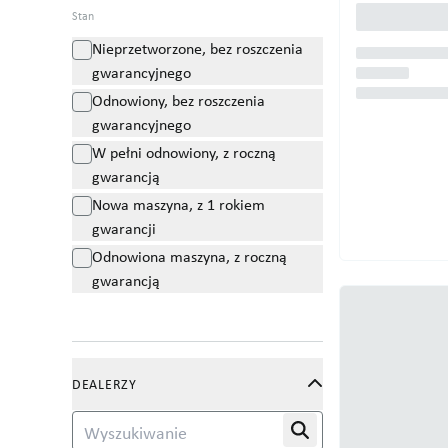
Sameco
Stan
Samon
Nieprzetworzone, bez roszczenia
Samro
gwarancyjnego
Scanstone
Odnowiony, bez roszczenia
Simon
gwarancyjnego
SKALS
W pełni odnowiony, z roczną
Spinnekop
gwarancją
Standen
Nowa maszyna, z 1 rokiem
gwarancji
Struik
Odnowiona maszyna, z roczną
Thyregod
gwarancją
Tong
Underhaug
Vanhoucke
Vervaet
DEALERZY
WM Kartoffeltechnik