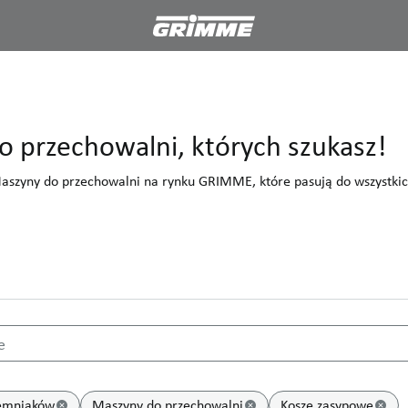
 przechowalni, których szukasz!
aszyny do przechowalni na rynku GRIMME, które pasują do wszystki
e Maszyny do przechowalni, których szukasz!
e
chowalni w atrakcyjnych cenach – Odkryj Maszyny do przechowalni 
iemniaków
Maszyny do przechowalni
Kosze zasypowe