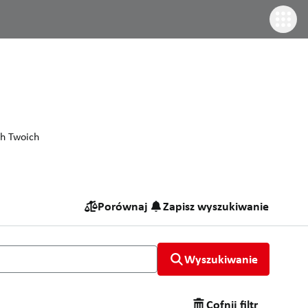
ch Twoich
Porównaj
Zapisz wyszukiwanie
Wyszukiwanie
na rynku GRIMME, które pasują do wszystkich Twoich wymagań!
Cofnij filtr