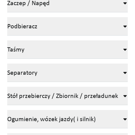
Zaczep / Napęd
Podbieracz
Taśmy
Separatory
Stół przebierczy / Zbiornik / przeładunek
Ogumienie, wózek jazdy( i silnik)