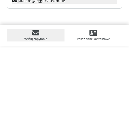
j.lueske@eggers-team.de
Wyślij zapytanie
Pokaż dane kontaktowe