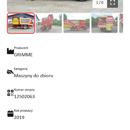
1
/
0
Producent
GRIMME
Kategoria
Maszyny do zbioru
Numer seryjny
12502063
Rok produkcji
2019