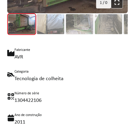
1
/
0
Fabricante
AVR
Categoria
Tecnologia de colheita
Número de série
1304422106
Ano de construção
2011