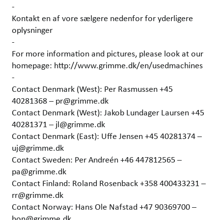
-
Kontakt en af vore sælgere nedenfor for yderligere
oplysninger
-
For more information and pictures, please look at our
homepage: http://www.grimme.dk/en/usedmachines
-
Contact Denmark (West): Per Rasmussen +45
40281368 – pr@grimme.dk
Contact Denmark (West): Jakob Lundager Laursen +45
40281371 – jl@grimme.dk
Contact Denmark (East): Uffe Jensen +45 40281374 –
uj@grimme.dk
Contact Sweden: Per Andreén +46 447812565 –
pa@grimme.dk
Contact Finland: Roland Rosenback +358 400433231 –
rr@grimme.dk
Contact Norway: Hans Ole Nafstad +47 90369700 –
hon@grimme.dk