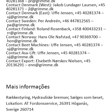
40281368 – pr@grimme.dk
Contact Denmark (West): Jakob Lundager Laursen, +45
40281371 – jl@grimme.dk
Contact Denmark (East): Uffe Jensen, +45 40281374 –
uj@grimme.dk
Contact Sweden: Per Andreén, +46 447812565 –
pa@grimme.dk
Contact Finland: Roland Rosenback, +358 400433231 –
rr@grimme.dk
Contact Norway: Hans Ole Nafstad, +47 90369700 –
hon@grimme.dk
Contact Beet Machines: Uffe Jensen, +45 40281374 –
uj@grimme.dk
Contact Asa-Lift: Uffe Jensen, +45 40281374 –
uj@grimme.dk
Contact Export: Elsebeth Nørskov Nielsen, +45
20136291 – enn@grimme.dk
Mais informações
Rækkestyring, Hydrauliske bremser, Sælges som beset,
Lokation: AT Fordonsservice, 26391 Höganäs,
Sverige 260714