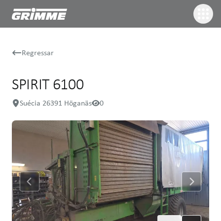
Regressar
SPIRIT 6100
Suécia 26391 Höganäs
0