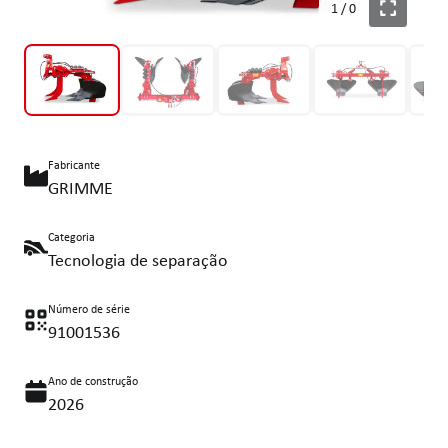
1
/
0
Fabricante
GRIMME
Categoria
Tecnologia de separação
Número de série
91001536
Ano de construção
2026