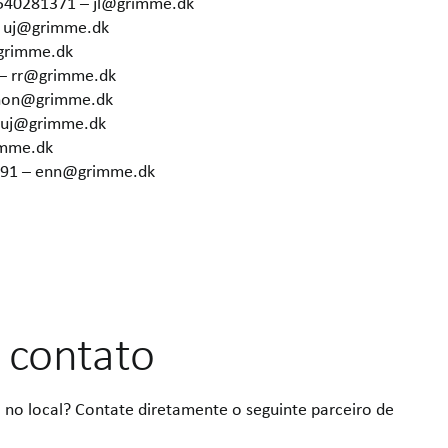
4540281371 – jl@grimme.dk
– uj@grimme.dk
grimme.dk
 – rr@grimme.dk
 hon@grimme.dk
– uj@grimme.dk
imme.dk
6291 – enn@grimme.dk
 contato
 no local? Contate diretamente o seguinte parceiro de