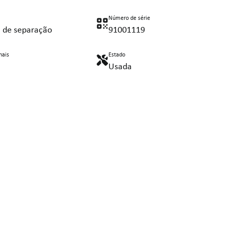
Número de série
a de separação
91001119
nais
Estado
Usada