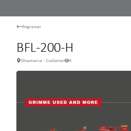
Regressar
BFL-200-H
Dinamarca - Customer
0