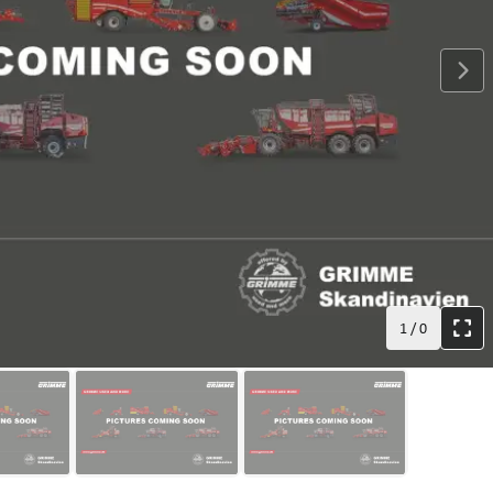
1
/
0