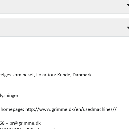
 Sælges som beset, Lokation: Kunde, Danmark
lysninger
our homepage: http://www.grimme.dk/en/usedmachines//
368 – pr@grimme.dk