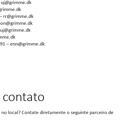
– uj@grimme.dk
grimme.dk
 – rr@grimme.dk
 hon@grimme.dk
– uj@grimme.dk
imme.dk
6291 – enn@grimme.dk
 contato
 no local? Contate diretamente o seguinte parceiro de