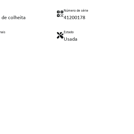
Número de série
 de colheita
41200178
nais
Estado
Usada