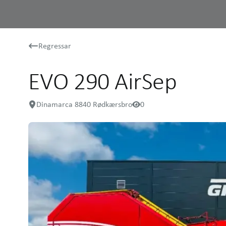
Regressar
EVO 290 AirSep
Dinamarca 8840 Rødkærsbro
0