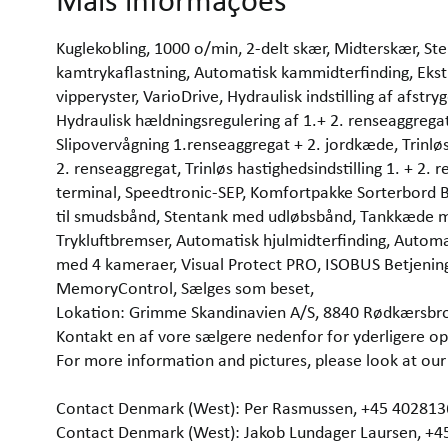
Mais informações
Kuglekobling, 1000 o/min, 2-delt skær, Midterskær, Ste
kamtrykaflastning, Automatisk kammidterfinding, Ekstr
vipperyster, VarioDrive, Hydraulisk indstilling af afstr
Hydraulisk hældningsregulering af 1.+ 2. renseaggregat,
Slipovervågning 1.renseaggregat + 2. jordkæde, Trinlø
2. renseaggregat, Trinløs hastighedsindstilling 1. + 2. 
terminal, Speedtronic-SEP, Komfortpakke Sorterbord BA
til smudsbånd, Stentank med udløbsbånd, Tankkæde me
Trykluftbremser, Automatisk hjulmidterfinding, Automa
med 4 kameraer, Visual Protect PRO, ISOBUS Betjening
MemoryControl, Sælges som beset,
Lokation: Grimme Skandinavien A/S, 8840 Rødkærsbr
Kontakt en af vore sælgere nedenfor for yderligere op
For more information and pictures, please look at 
Contact Denmark (West): Per Rasmussen, +45 40281
Contact Denmark (West): Jakob Lundager Laursen, +