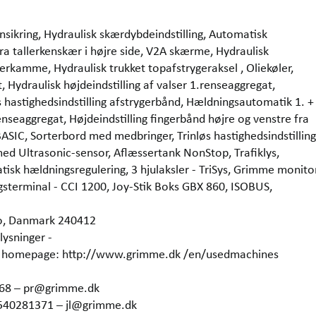
nsikring, Hydraulisk skærdybdeindstilling, Automatisk
a tallerkenskær i højre side, V2A skærme, Hydraulisk
ygerkamme, Hydraulisk trukket topafstrygeraksel , Oliekøler,
 Hydraulisk højdeindstilling af valser 1.renseaggregat,
s hastighedsindstilling afstrygerbånd, Hældningsautomatik 1. +
renseaggregat, Højdeindstilling fingerbånd højre og venstre fra
SIC, Sorterbord med medbringer, Trinløs hastighedsindstilling
d Ultrasonic-sensor, Aflæssertank NonStop, Trafiklys,
tisk hældningsregulering, 3 hjulaksler - TriSys, Grimme monito
sterminal - CCI 1200, Joy-Stik Boks GBX 860, ISOBUS,
o, Danmark 240412
lysninger -
our homepage: http://www.grimme.dk /en/usedmachines
368 – pr@grimme.dk
4540281371 – jl@grimme.dk