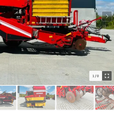
1
/
0