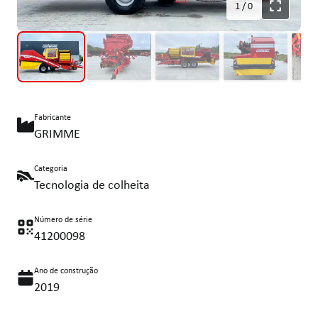
1
/
0
Fabricante
GRIMME
Categoria
Tecnologia de colheita
Número de série
41200098
Ano de construção
2019