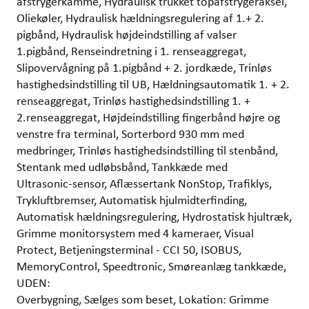
afstrygerkamme, Hydraulisk trukket topafstrygeraksel,
Oliekøler, Hydraulisk hældningsregulering af 1.+ 2.
pigbånd, Hydraulisk højdeindstilling af valser
1.pigbånd, Renseindretning i 1. renseaggregat,
Slipovervågning på 1.pigbånd + 2. jordkæde, Trinløs
hastighedsindstilling til UB, Hældningsautomatik 1. + 2.
renseaggregat, Trinløs hastighedsindstilling 1. +
2.renseaggregat, Højdeindstilling fingerbånd højre og
venstre fra terminal, Sorterbord 930 mm med
medbringer, Trinløs hastighedsindstilling til stenbånd,
Stentank med udløbsbånd, Tankkæde med
Ultrasonic-sensor, Aflæssertank NonStop, Trafiklys,
Trykluftbremser, Automatisk hjulmidterfinding,
Automatisk hældningsregulering, Hydrostatisk hjultræk,
Grimme monitorsystem med 4 kameraer, Visual
Protect, Betjeningsterminal - CCI 50, ISOBUS,
MemoryControl, Speedtronic, Smøreanlæg tankkæde,
UDEN:
Overbygning, Sælges som beset, Lokation: Grimme