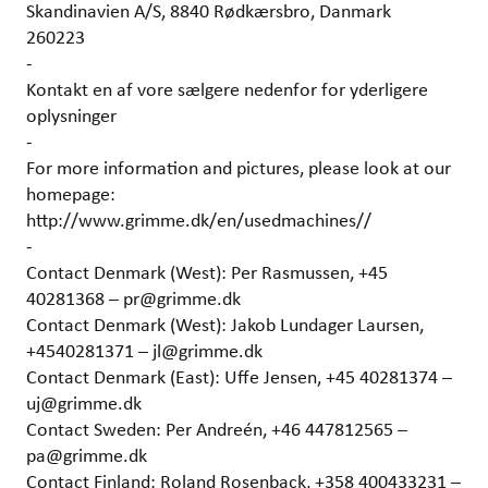
Skandinavien A/S, 8840 Rødkærsbro, Danmark
260223
-
Kontakt en af vore sælgere nedenfor for yderligere
oplysninger
-
For more information and pictures, please look at our
homepage:
http://www.grimme.dk/en/usedmachines//
-
Contact Denmark (West): Per Rasmussen, +45
40281368 – pr@grimme.dk
Contact Denmark (West): Jakob Lundager Laursen,
+4540281371 – jl@grimme.dk
Contact Denmark (East): Uffe Jensen, +45 40281374 –
uj@grimme.dk
Contact Sweden: Per Andreén, +46 447812565 –
pa@grimme.dk
Contact Finland: Roland Rosenback, +358 400433231 –