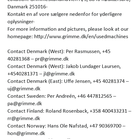
Danmark 251016-
Kontakt en af vore sælgere nedenfor for yderligere
oplysninger-
For more information and pictures, please look at our
homepage: http://www.grimme.dk/en/usedmachines
Contact Denmark (West): Per Rasmussen, +45
40281368 – pr@grimme.dk
Contact Denmark (West): Jakob Lundager Laursen,
+4540281371 – jl@grimme.dk
Contact Denmark (East): Uffe Jensen, +45 40281374 –
uj@grimme.dk
Contact Sweden: Per Andreén, +46 447812565 –
pa@grimme.dk
Contact Finland: Roland Rosenback, +358 400433231 –
rr@grimme.dk
Contact Norway: Hans Ole Nafstad, +47 90369700 –
hon@grimme.dk