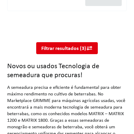
Novos ou usados Tecnologia de semeadura que procuras!
A semeadura precisa e eficiente é fundamental para obter máxi
Filtrar resultados
(
3
)
Novos ou usados Tecnologia de
semeadura que procuras!
A semeadura precisa e eficiente é fundamental para obter
máximo rendimento no cultivo de beterrabas. No
Marketplace GRIMME para máquinas agrícolas usadas, você
encontrará a mais moderna tecnologia de semeadura para
beterrabas, como os conhecidos modelos MATRIX – MATRIX
1200 e MATRIX 1800. Graças a essas semeadoras de
monogrão e semeadoras de beterraba, você obterá um
gerenciamento uniforme das sementes para alcançar o