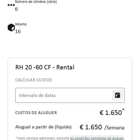
Número de cilindros (série)
6
Volume
16
RH 20 -60 CF - Rental
CALCULAR CUSTOS
Intervalo de datas
*
€ 1.650
CUSTOS DE ALUGUER
€ 1.650
Aluguel a partir de (líquido)
/Semana
*mais serviços adicionais, consulta
as condições completas de aluguer
.