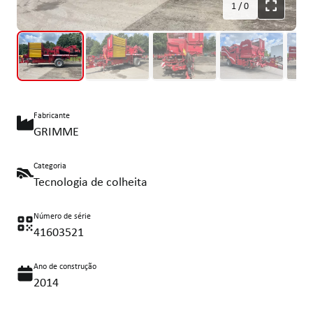
1
/
0
Fabricante
GRIMME
Categoria
Tecnologia de colheita
Número de série
41603521
Ano de construção
2014