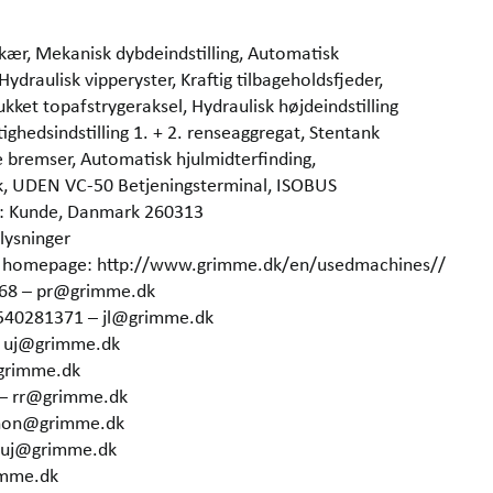
skær, Mekanisk dybdeindstilling, Automatisk
draulisk vipperyster, Kraftig tilbageholdsfjeder,
ukket topafstrygeraksel, Hydraulisk højdeindstilling
tighedsindstilling 1. + 2. renseaggregat, Stentank
e bremser, Automatisk hjulmidterfinding,
æk, UDEN VC-50 Betjeningsterminal, ISOBUS
on: Kunde, Danmark 260313
lysninger
our homepage: http://www.grimme.dk/en/usedmachines//
368 – pr@grimme.dk
4540281371 – jl@grimme.dk
– uj@grimme.dk
grimme.dk
 – rr@grimme.dk
 hon@grimme.dk
– uj@grimme.dk
imme.dk