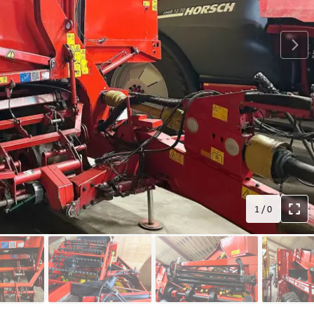
1
/
0