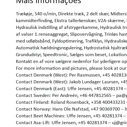
Mais informações
Trækøje, 540 o/min, Direkte træk, 2 delt skær, Midter
kammidterfinding, Ekstra tallerkenskær, V2A-skærme, Hy
Hydraulisk indstilling af afstrygerkamme, Hydraulisk tr
af valser 1.renseaggregat, Slipovervågning, Trinløs has
med udløbsbånd, Fyldoptimering, Trafiklys, Hydraulisk
Automatisk hældningsregulering, Hydrostatisk hjultr
Grundudstyr, Speedtronic, Sælges som beset, Lokati
Kontakt en af vore sælgere nedenfor for yderligere op
For more information and pictures, please look at 
Contact Denmark (West): Per Rasmussen, +45 40281
Contact Denmark (West): Jakob Lundager Laursen, +
Contact Denmark (East): Uffe Jensen, +45 40281374 
Contact Sweden: Per Andreén, +46 447812565 – pa@
Contact Finland: Roland Rosenback, +358 400433231
Contact Norway: Hans Ole Nafstad, +47 90369700 –
Contact Beet Machines: Uffe Jensen, +45 40281374 
Contact Asa-Lift: Uffe Jensen, +45 40281374 – uj@gr