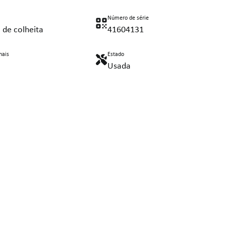
Número de série
 de colheita
41604131
nais
Estado
Usada