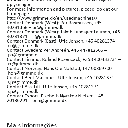
oplysninger
For more information and pictures, please look at our
homepage:
http://www.grimme.dk/en/usedmachines//
Contact Denmark (West): Per Rasmussen, +45
40281368 – pr@grimme.dk
Contact Denmark (West): Jakob Lundager Laursen, +45
40281371 – jl@grimme.dk
Contact Denmark (East): Uffe Jensen, +45 40281374 –
uj@grimme.dk
Contact Sweden: Per Andreén, +46 447812565 –
pa@grimme.dk
Contact Finland: Roland Rosenback, +358 400433231 –
rr@grimme.dk
Contact Norway: Hans Ole Nafstad, +47 90369700 –
hon@grimme.dk
Contact Beet Machines: Uffe Jensen, +45 40281374 –
uj@grimme.dk
Contact Asa-Lift: Uffe Jensen, +45 40281374 –
uj@grimme.dk
Contact Export: Elsebeth Nørskov Nielsen, +45
20136291 – enn@grimme.dk
Mais informações