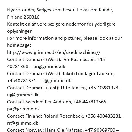
Nyere kæder, Sælges som beset. Lokation: Kunde,
Finland 260316
Kontakt en af vore sælgere nedenfor for yderligere
oplysninger
For more information and pictures, please look at our
homepage:
http://www.grimme.dk/en/usedmachines//
Contact Denmark (West): Per Rasmussen, +45
40281368 – pr@grimme.dk
Contact Denmark (West): Jakob Lundager Laursen,
+4540281371 – jl@grimme.dk
Contact Denmark (East): Uffe Jensen, +45 40281374 –
uj@grimme.dk
Contact Sweden: Per Andreén, +46 447812565 –
pa@grimme.dk
Contact Finland: Roland Rosenback, +358 400433231 –
rr@grimme.dk
Contact Norway: Hans Ole Nafstad, +47 90369700 –