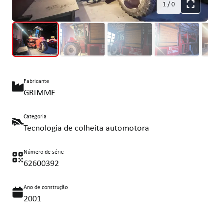
1
/
0
Fabricante
GRIMME
Categoria
Tecnologia de colheita automotora
Número de série
62600392
Ano de construção
2001