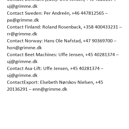
uj@grimme.dk
Contact Sweden: Per Andreén, +46 447812565 –
pa@grimme.dk
Contact Finland: Roland Rosenback, +358 400433231 –
rr@grimme.dk
Contact Norway: Hans Ole Nafstad, +47 90369700 –
hon@grimme.dk
Contact Beet Machines: Uffe Jensen, +45 40281374 –
uj@grimme.dk
Contact Asa-Lift: Uffe Jensen, +45 40281374 –
uj@grimme.dk
ContactExport: Elsebeth Nørskov Nielsen, +45
20136291 – enn@grimme.dk