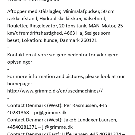
Aftopper med stålslagler, Minimalafpudser, 50 cm
rækkeafstand, Hydrauliske kitskær, Valsebord,
Rouletter, Ringelevator, 20 tons tank, MAN-Motor, 25
km/t fremdriftshastighed, 4663 Ha, Sælges som
beset, Lokation: Kunde, Danmark 260121
-
Kontakt en af vore sælgere nedenfor for yderligere
oplysninger
-
For more information and pictures, please look at our
homepage:
http://www.grimme.dk/en/usedmachines//
-
Contact Denmark (West): Per Rasmussen, +45
40281368 – pr@grimme.dk
Contact Denmark (West): Jakob Lundager Laursen,
+4540281371 – jl@grimme.dk
Contact Denmark (East): Uffe Jensen, +45 40281374 –