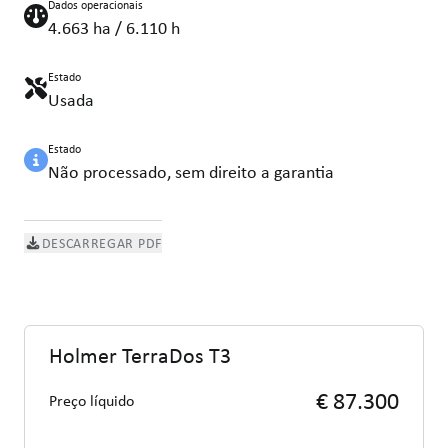
Dados operacionais
4.663 ha / 6.110 h
Estado
Usada
Estado
Não processado, sem direito a garantia
DESCARREGAR PDF
Holmer TerraDos T3
€ 87.300
Preço líquido