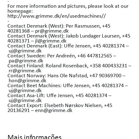
-
For more information and pictures, please look at our
homepage:
http://www.grimme.dk/en/usedmachines//
-
Contact Denmark (West): Per Rasmussen, +45
40281368 – pr@grimme.dk
Contact Denmark (West): Jakob Lundager Laursen, +45
40281371 – jl@grimme.dk
Contact Denmark (East): Uffe Jensen, +45 40281374 –
uj@grimme.dk
Contact Sweden: Per Andreén, +46 447812565 –
pa@grimme.dk
Contact Finland: Roland Rosenback, +358 400433231 –
rr@grimme.dk
Contact Norway: Hans Ole Nafstad, +47 90369700 –
hon@grimme.dk
Contact Beet Machines: Uffe Jensen, +45 40281374 –
uj@grimme.dk
Contact Asa-Lift: Uffe Jensen, +45 40281374 –
uj@grimme.dk
Contact Export: Elsebeth Nørskov Nielsen, +45
20136291 – enn@grimme.dk
Mais informações