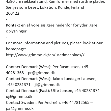
4x80 cm rækkeafstand, Kamformer med rustfrie plader,
Sælges som beset, Lokation: Kunde, Finland
260422
-
Kontakt en af vore sælgere nedenfor for yderligere
oplysninger
-
For more information and pictures, please look at our
homepage:
http://www.grimme.dk/en/usedmachines//
-
Contact Denmark (West): Per Rasmussen, +45
40281368 – pr@grimme.dk
Contact Denmark (West): Jakob Lundager Laursen,
+4540281371 – jl@grimme.dk
Contact Denmark (East): Uffe Jensen, +45 40281374 –
uj@grimme.dk
Contact Sweden: Per Andreén, +46 447812565 –
pa@grimme.dk