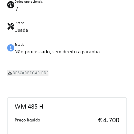
Dados operacionais
-/-
Estado
Usada
Estado
Não processado, sem direito a garantia
DESCARREGAR PDF
WM 485 H
€ 4.700
Preço líquido