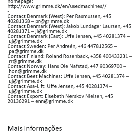
homepage:
http://www.grimme.dk/en/usedmachines//
-
Contact Denmark (West): Per Rasmussen, +45
40281368 – pr@grimme.dk
Contact Denmark (West): Jakob Lundager Laursen, +45
40281371 – jl@grimme.dk
Contact Denmark (East): Uffe Jensen, +45 40281374 –
uj@grimme.dk
Contact Sweden: Per Andreén, +46 447812565 –
pa@grimme.dk
Contact Finland: Roland Rosenback, +358 400433231 –
rr@grimme.dk
Contact Norway: Hans Ole Nafstad, +47 90369700 –
hon@grimme.dk
Contact Beet Machines: Uffe Jensen, +45 40281374 –
uj@grimme.dk
Contact Asa-Lift: Uffe Jensen, +45 40281374 –
uj@grimme.dk
Contact Export: Elsebeth Nørskov Nielsen, +45
20136291 – enn@grimme.dk
Mais informações