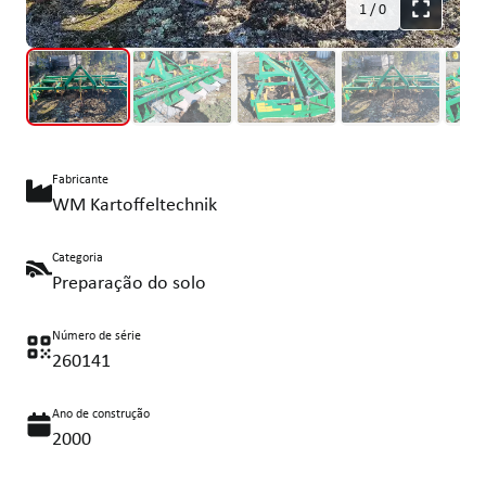
1
/
0
Fabricante
WM Kartoffeltechnik
Categoria
Preparação do solo
Número de série
260141
Ano de construção
2000