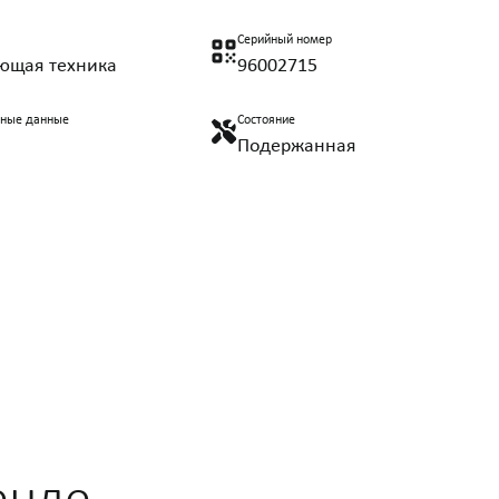
Серийный номер
ющая техника
96002715
нные данные
Состояние
Подержанная
енде