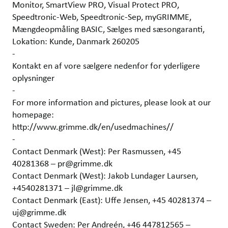
Monitor, SmartView PRO, Visual Protect PRO,
Speedtronic-Web, Speedtronic-Sep, myGRIMME,
Mængdeopmåling BASIC, Sælges med sæsongaranti,
Lokation: Kunde, Danmark 260205
-
Kontakt en af vore sælgere nedenfor for yderligere
oplysninger
-
For more information and pictures, please look at our
homepage:
http://www.grimme.dk/en/usedmachines//
-
Contact Denmark (West): Per Rasmussen, +45
40281368 – pr@grimme.dk
Contact Denmark (West): Jakob Lundager Laursen,
+4540281371 – jl@grimme.dk
Contact Denmark (East): Uffe Jensen, +45 40281374 –
uj@grimme.dk
Contact Sweden: Per Andreén, +46 447812565 –