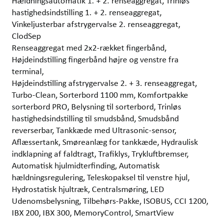
Hældningsautomatik 1. + 2. renseaggregat, Trinløs
hastighedsindstilling 1. + 2. renseaggregat,
Vinkeljusterbar afstrygervalse 2. renseaggregat,
ClodSep
Renseaggregat med 2x2-rækket fingerbånd,
Højdeindstilling fingerbånd højre og venstre fra
terminal,
Højdeindstilling afstrygervalse 2. + 3. renseaggregat,
Turbo-Clean, Sorterbord 1100 mm, Komfortpakke
sorterbord PRO, Belysning til sorterbord, Trinløs
hastighedsindstilling til smudsbånd, Smudsbånd
reverserbar, Tankkæde med Ultrasonic-sensor,
Aflæssertank, Smøreanlæg for tankkæde, Hydraulisk
indklapning af faldtragt, Trafiklys, Trykluftbremser,
Automatisk hjulmidterfinding, Automatisk
hældningsregulering, Teleskopaksel til venstre hjul,
Hydrostatisk hjultræk, Centralsmøring, LED
Udenomsbelysning, Tilbehørs-Pakke, ISOBUS, CCI 1200,
IBX 200, IBX 300, MemoryControl, SmartView