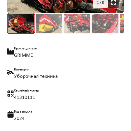
1
/
0
Производитель
GRIMME
Категория
Уборочная техника
Серийный номер
41310111
Год выпуска
2024