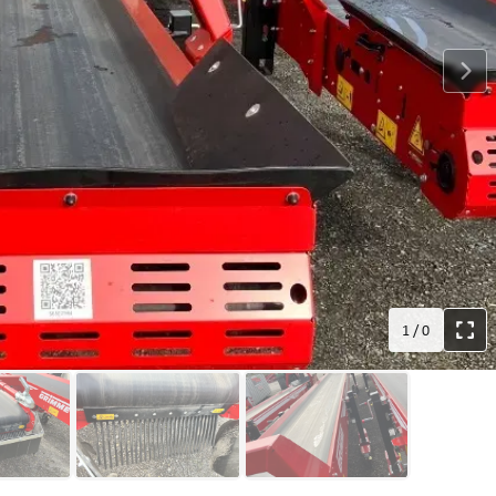
1
/
0