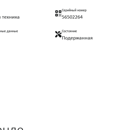
Серийный номер
 техника
56502264
нные данные
Состояние
Подержанная
енде