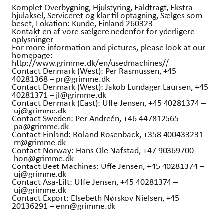
Komplet Overbygning, Hjulstyring, Faldtragt, Ekstra
hjulaksel, Serviceret og klar til optagning, Sælges som
beset, Lokation: Kunde, Finland 260323
Kontakt en af vore sælgere nedenfor for yderligere
oplysninger
For more information and pictures, please look at our
homepage:
http://www.grimme.dk/en/usedmachines//
Contact Denmark (West): Per Rasmussen, +45
40281368 – pr@grimme.dk
Contact Denmark (West): Jakob Lundager Laursen, +45
40281371 – jl@grimme.dk
Contact Denmark (East): Uffe Jensen, +45 40281374 –
uj@grimme.dk
Contact Sweden: Per Andreén, +46 447812565 –
pa@grimme.dk
Contact Finland: Roland Rosenback, +358 400433231 –
rr@grimme.dk
Contact Norway: Hans Ole Nafstad, +47 90369700 –
hon@grimme.dk
Contact Beet Machines: Uffe Jensen, +45 40281374 –
uj@grimme.dk
Contact Asa-Lift: Uffe Jensen, +45 40281374 –
uj@grimme.dk
Contact Export: Elsebeth Nørskov Nielsen, +45
20136291 – enn@grimme.dk