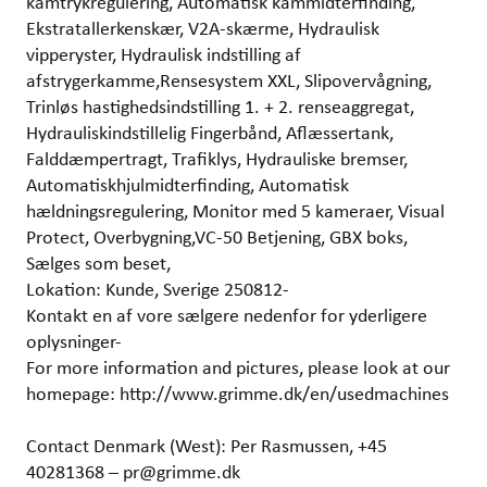
kamtrykregulering, Automatisk kammidterfinding,
Ekstratallerkenskær, V2A-skærme, Hydraulisk
vipperyster, Hydraulisk indstilling af
afstrygerkamme,Rensesystem XXL, Slipovervågning,
Trinløs hastighedsindstilling 1. + 2. renseaggregat,
Hydrauliskindstillelig Fingerbånd, Aflæssertank,
Falddæmpertragt, Trafiklys, Hydrauliske bremser,
Automatiskhjulmidterfinding, Automatisk
hældningsregulering, Monitor med 5 kameraer, Visual
Protect, Overbygning,VC-50 Betjening, GBX boks,
Sælges som beset,
Lokation: Kunde, Sverige 250812-
Kontakt en af vore sælgere nedenfor for yderligere
oplysninger-
For more information and pictures, please look at our
homepage: http://www.grimme.dk/en/usedmachines
Contact Denmark (West): Per Rasmussen, +45
40281368 – pr@grimme.dk