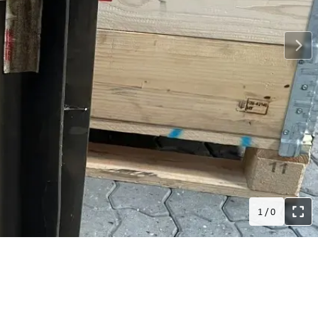
1
/
0