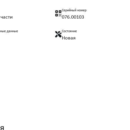
Серийный номер
 части
076.00103
нные данные
Состояние
Новая
я