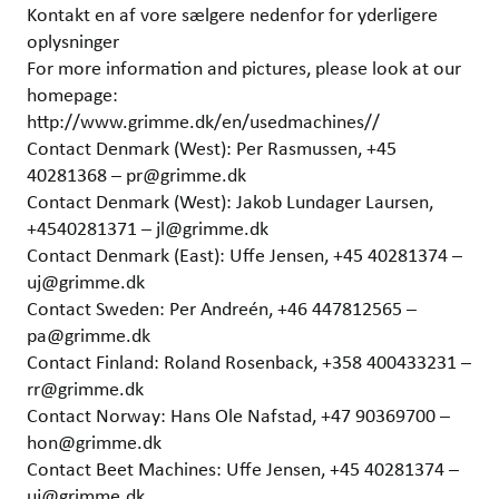
Kontakt en af vore sælgere nedenfor for yderligere
oplysninger
For more information and pictures, please look at our
homepage:
http://www.grimme.dk/en/usedmachines//
Contact Denmark (West): Per Rasmussen, +45
40281368 – pr@grimme.dk
Contact Denmark (West): Jakob Lundager Laursen,
+4540281371 – jl@grimme.dk
Contact Denmark (East): Uffe Jensen, +45 40281374 –
uj@grimme.dk
Contact Sweden: Per Andreén, +46 447812565 –
pa@grimme.dk
Contact Finland: Roland Rosenback, +358 400433231 –
rr@grimme.dk
Contact Norway: Hans Ole Nafstad, +47 90369700 –
hon@grimme.dk
Contact Beet Machines: Uffe Jensen, +45 40281374 –
uj@grimme.dk