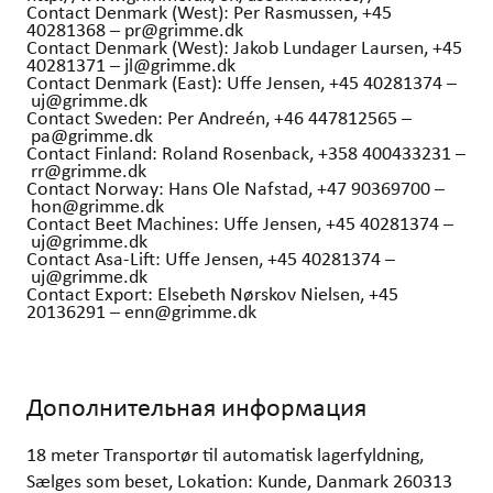
Contact Denmark (West): Per Rasmussen, +45
40281368 – pr@grimme.dk
Contact Denmark (West): Jakob Lundager Laursen, +45
40281371 – jl@grimme.dk
Contact Denmark (East): Uffe Jensen, +45 40281374 –
uj@grimme.dk
Contact Sweden: Per Andreén, +46 447812565 –
pa@grimme.dk
Contact Finland: Roland Rosenback, +358 400433231 –
rr@grimme.dk
Contact Norway: Hans Ole Nafstad, +47 90369700 –
hon@grimme.dk
Contact Beet Machines: Uffe Jensen, +45 40281374 –
uj@grimme.dk
Contact Asa-Lift: Uffe Jensen, +45 40281374 –
uj@grimme.dk
Contact Export: Elsebeth Nørskov Nielsen, +45
20136291 – enn@grimme.dk
Дополнительная информация
18 meter Transportør til automatisk lagerfyldning,
Sælges som beset, Lokation: Kunde, Danmark 260313