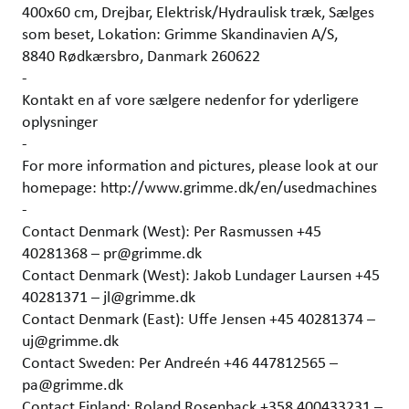
400x60 cm, Drejbar, Elektrisk/Hydraulisk træk, Sælges
som beset, Lokation: Grimme Skandinavien A/S,
8840 Rødkærsbro, Danmark 260622
-
Kontakt en af vore sælgere nedenfor for yderligere
oplysninger
-
For more information and pictures, please look at our
homepage: http://www.grimme.dk/en/usedmachines
-
Contact Denmark (West): Per Rasmussen +45
40281368 – pr@grimme.dk
Contact Denmark (West): Jakob Lundager Laursen +45
40281371 – jl@grimme.dk
Contact Denmark (East): Uffe Jensen +45 40281374 –
uj@grimme.dk
Contact Sweden: Per Andreén +46 447812565 –
pa@grimme.dk
Contact Finland: Roland Rosenback +358 400433231 –