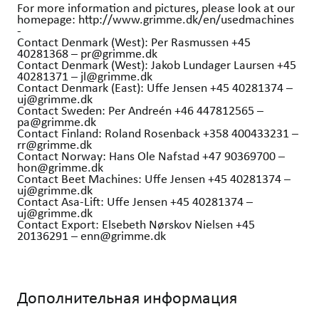
For more information and pictures, please look at our
homepage: http://www.grimme.dk/en/usedmachines
-
Contact Denmark (West): Per Rasmussen +45
40281368 – pr@grimme.dk
Contact Denmark (West): Jakob Lundager Laursen +45
40281371 – jl@grimme.dk
Contact Denmark (East): Uffe Jensen +45 40281374 –
uj@grimme.dk
Contact Sweden: Per Andreén +46 447812565 –
pa@grimme.dk
Contact Finland: Roland Rosenback +358 400433231 –
rr@grimme.dk
Contact Norway: Hans Ole Nafstad +47 90369700 –
hon@grimme.dk
Contact Beet Machines: Uffe Jensen +45 40281374 –
uj@grimme.dk
Contact Asa-Lift: Uffe Jensen +45 40281374 –
uj@grimme.dk
Contact Export: Elsebeth Nørskov Nielsen +45
20136291 – enn@grimme.dk
Дополнительная информация