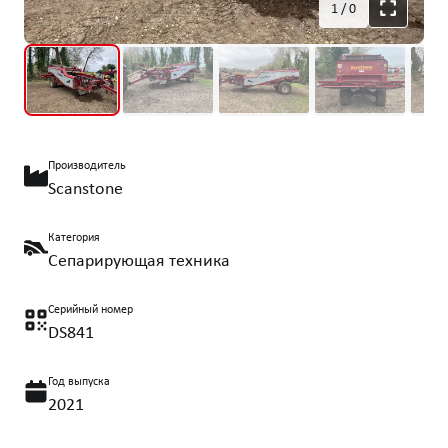
1
/
0
Производитель
Scanstone
Категория
Сепарирующая техника
Серийный номер
DS841
Год выпуска
2021