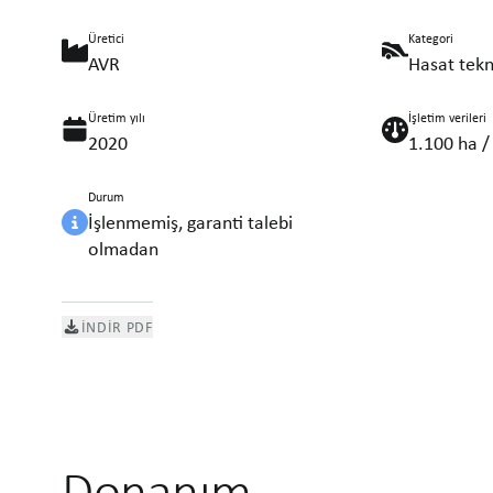
Üretici
Kategori
AVR
Hasat tekn
Üretim yılı
İşletim verileri
2020
1.100 ha /
Durum
İşlenmemiş, garanti talebi
olmadan
İNDIR PDF
Donanım