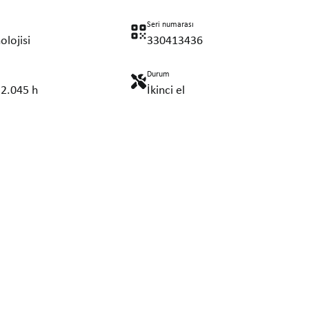
Seri numarası
olojisi
330413436
Durum
 2.045 h
İkinci el