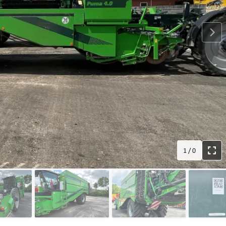
1
/
0