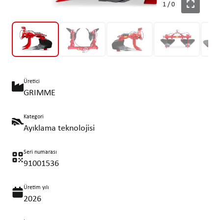
1
/
0
Üretici
GRIMME
Kategori
Ayıklama teknolojisi
Seri numarası
91001536
Üretim yılı
2026