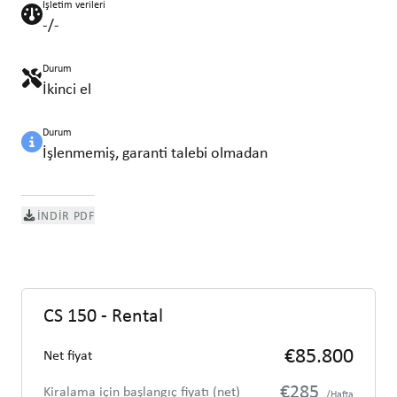
İşletim verileri
-/-
Durum
İkinci el
Durum
İşlenmemiş, garanti talebi olmadan
İNDIR PDF
CS 150 - Rental
€85.800
Net fiyat
€285
Kiralama için başlangıç fiyatı (net)
/Hafta