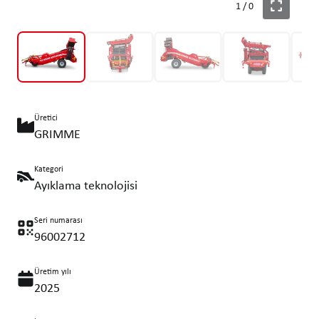
1
/
0
Üretici
GRIMME
Kategori
Ayıklama teknolojisi
Seri numarası
96002712
Üretim yılı
2025