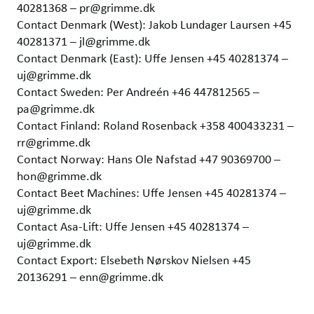
40281368 – pr@grimme.dk
Contact Denmark (West): Jakob Lundager Laursen +45
40281371 – jl@grimme.dk
Contact Denmark (East): Uffe Jensen +45 40281374 –
uj@grimme.dk
Contact Sweden: Per Andreén +46 447812565 –
pa@grimme.dk
Contact Finland: Roland Rosenback +358 400433231 –
rr@grimme.dk
Contact Norway: Hans Ole Nafstad +47 90369700 –
hon@grimme.dk
Contact Beet Machines: Uffe Jensen +45 40281374 –
uj@grimme.dk
Contact Asa-Lift: Uffe Jensen +45 40281374 –
uj@grimme.dk
Contact Export: Elsebeth Nørskov Nielsen +45
20136291 – enn@grimme.dk