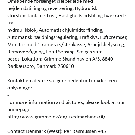
Omløbende forlænget slæbekæde med
højdeindstilling og reversering, Hydraulisk
storstenstank med rist, Hastighedsindstilling tværkæde
fra
hydraulikblok, Automatisk hjulmidterfinding,
Automatisk hældningsregulering, Trafiklys, Luftbremser,
Monitor med 1 kamera v/stenkasse, Arbejdsbelysning,
Removervågning, Load Sensing, Sælges som
beset, Lokation: Grimme Skandinavien A/S, 8840
Rødkærsbro, Danmark 260610
-
Kontakt en af vore sælgere nedenfor for yderligere
oplysninger
-
For more information and pictures, please look at our
homepage:
http://www.grimme.dk/en/usedmachines/#/
-
Contact Denmark (West): Per Rasmussen +45