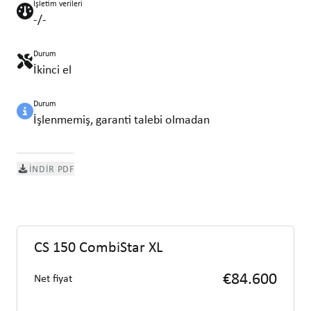
İşletim verileri
-/-
Durum
İkinci el
Durum
İşlenmemiş, garanti talebi olmadan
İNDIR PDF
CS 150 CombiStar XL
€84.600
Net fiyat