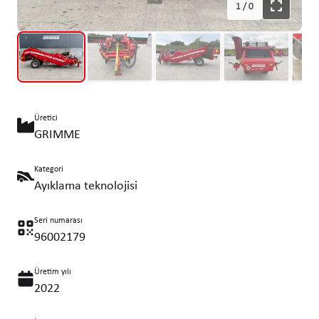
1
/
0
Üretici
GRIMME
Kategori
Ayıklama teknolojisi
Seri numarası
96002179
Üretim yılı
2022