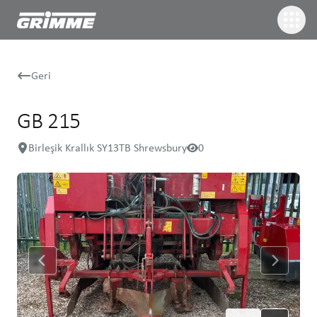
Geri
GB 215
Birleşik Krallık SY13TB Shrewsbury
0