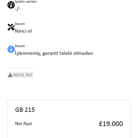
İşletim verileri
-/-
Durum
İkinci el
Durum
İşlenmemiş, garanti talebi olmadan
İNDIR PDF
GB 215
£19.000
Net fiyat