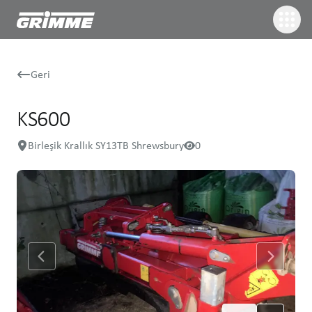
Geri
KS600
Birleşik Krallık SY13TB Shrewsbury
0