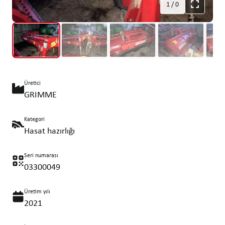
1
/
0
Üretici
GRIMME
Kategori
Hasat hazırlığı
Seri numarası
03300049
Üretim yılı
2021