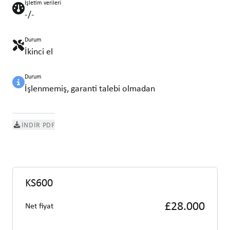
İşletim verileri
-/-
Durum
İkinci el
Durum
İşlenmemiş, garanti talebi olmadan
İNDIR PDF
KS600
£28.000
Net fiyat