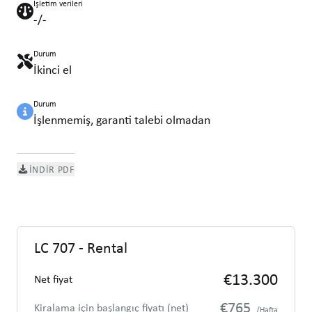
İşletim verileri
-/-
Durum
İkinci el
Durum
İşlenmemiş, garanti talebi olmadan
İNDIR PDF
LC 707 - Rental
€13.300
Net fiyat
€765
Kiralama için başlangıç fiyatı (net)
/Hafta