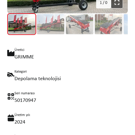
1
/
0
Üretici
GRIMME
Kategori
Depolama teknolojisi
Seri numarası
50170947
Üretim yılı
2024