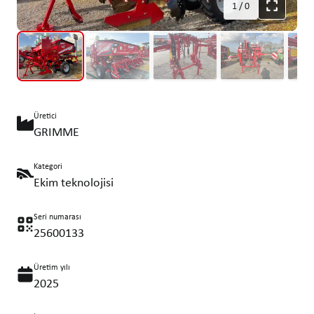
1
/
0
Üretici
GRIMME
Kategori
Ekim teknolojisi
Seri numarası
25600133
Üretim yılı
2025