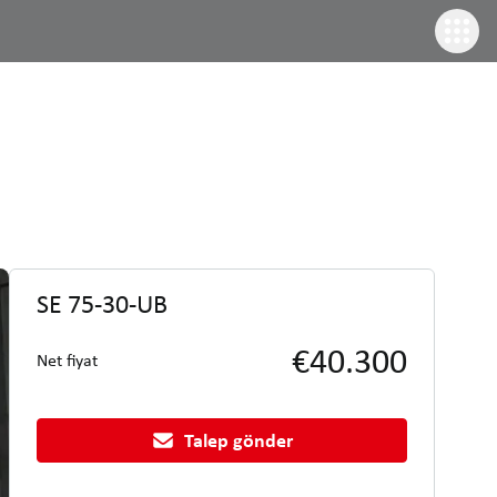
SE 75-30-UB
€40.300
Net fiyat
Talep gönder