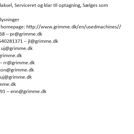
laksel, Serviceret og klar til optagning, Sælges som
lysninger
our homepage: http://www.grimme.dk/en/usedmachines//
368 – pr@grimme.dk
4540281371 – jl@grimme.dk
– uj@grimme.dk
grimme.dk
 – rr@grimme.dk
 hon@grimme.dk
– uj@grimme.dk
imme.dk
6291 – enn@grimme.dk