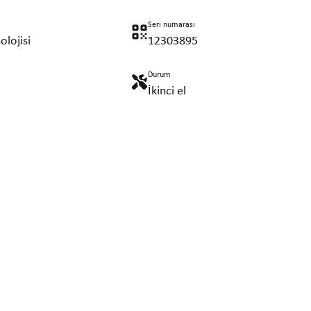
Seri numarası
olojisi
12303895
Durum
İkinci el