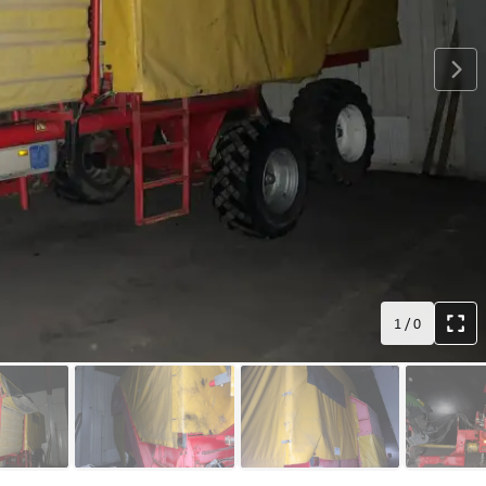
1
/
0