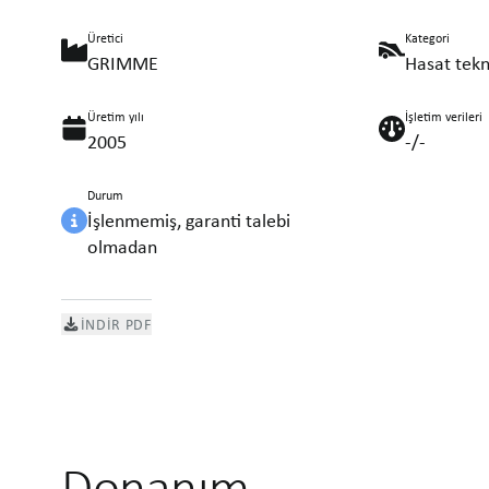
Üretici
Kategori
GRIMME
Hasat tekn
Üretim yılı
İşletim verileri
2005
-/-
Durum
İşlenmemiş, garanti talebi
olmadan
İNDIR PDF
Donanım