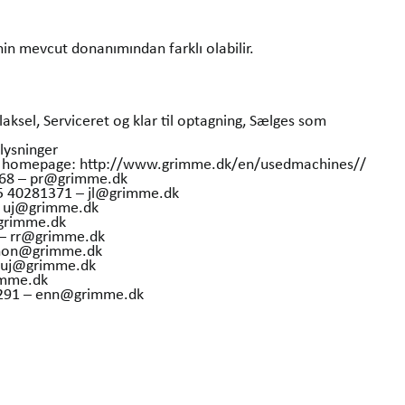
in mevcut donanımından farklı olabilir.
laksel, Serviceret og klar til optagning, Sælges som
lysninger
our homepage: http://www.grimme.dk/en/usedmachines//
368 – pr@grimme.dk
45 40281371 – jl@grimme.dk
– uj@grimme.dk
grimme.dk
 – rr@grimme.dk
 hon@grimme.dk
– uj@grimme.dk
imme.dk
36291 – enn@grimme.dk