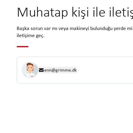
Muhatap kişi ile ilet
Başka sorun var mı veya makineyi bulunduğu yerde mi 
iletişime geç.
enn@grimme.dk