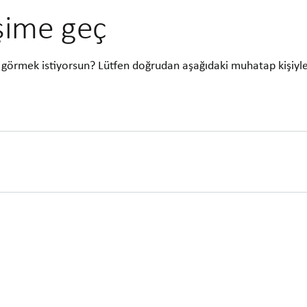
işime geç
görmek istiyorsun? Lütfen doğrudan aşağıdaki muhatap kişiyl