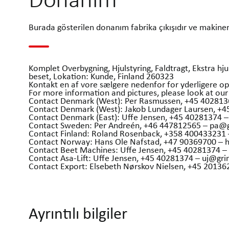
Burada gösterilen donanım fabrika çıkışıdır ve makinen
Komplet Overbygning, Hjulstyring, Faldtragt, Ekstra hju
beset, Lokation: Kunde, Finland 260323
Kontakt en af vore sælgere nedenfor for yderligere op
For more information and pictures, please look at 
Contact Denmark (West): Per Rasmussen, +45 40281
Contact Denmark (West): Jakob Lundager Laursen, +
Contact Denmark (East): Uffe Jensen, +45 40281374 
Contact Sweden: Per Andreén, +46 447812565 – pa@
Contact Finland: Roland Rosenback, +358 400433231
Contact Norway: Hans Ole Nafstad, +47 90369700 –
Contact Beet Machines: Uffe Jensen, +45 40281374 
Contact Asa-Lift: Uffe Jensen, +45 40281374 – uj@gr
Contact Export: Elsebeth Nørskov Nielsen, +45 201
Ayrıntılı bilgiler