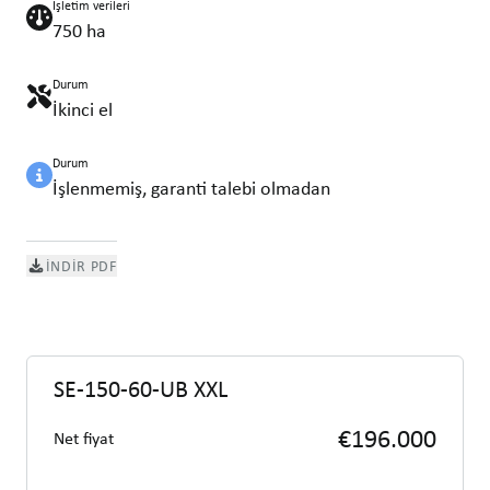
İşletim verileri
750 ha
Durum
İkinci el
Durum
İşlenmemiş, garanti talebi olmadan
İNDIR PDF
SE-150-60-UB XXL
€196.000
Net fiyat