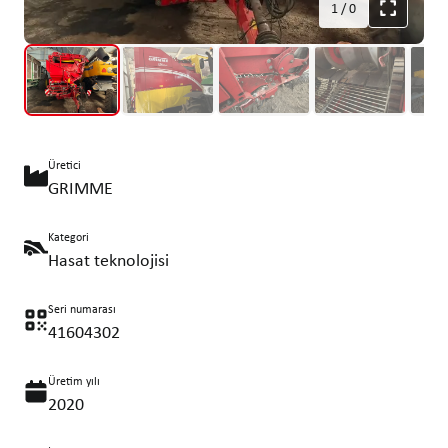
1
/
0
Üretici
GRIMME
Kategori
Hasat teknolojisi
Seri numarası
41604302
Üretim yılı
2020