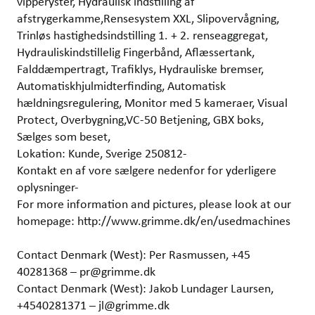
vipperyster, Hydraulisk indstilling af
afstrygerkamme,Rensesystem XXL, Slipovervågning,
Trinløs hastighedsindstilling 1. + 2. renseaggregat,
Hydrauliskindstillelig Fingerbånd, Aflæssertank,
Falddæmpertragt, Trafiklys, Hydrauliske bremser,
Automatiskhjulmidterfinding, Automatisk
hældningsregulering, Monitor med 5 kameraer, Visual
Protect, Overbygning,VC-50 Betjening, GBX boks,
Sælges som beset,
Lokation: Kunde, Sverige 250812-
Kontakt en af vore sælgere nedenfor for yderligere
oplysninger-
For more information and pictures, please look at our
homepage: http://www.grimme.dk/en/usedmachines
Contact Denmark (West): Per Rasmussen, +45
40281368 – pr@grimme.dk
Contact Denmark (West): Jakob Lundager Laursen,
+4540281371 – jl@grimme.dk