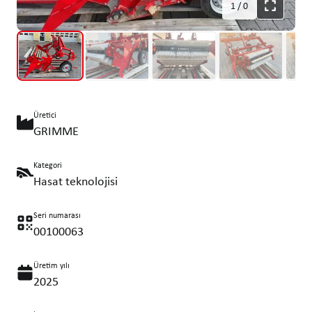
1
/
0
Üretici
GRIMME
Kategori
Hasat teknolojisi
Seri numarası
00100063
Üretim yılı
2025