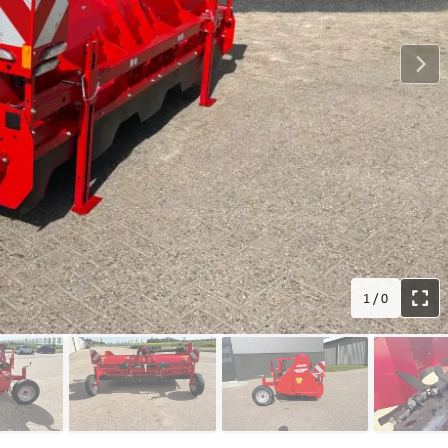
1
/
0