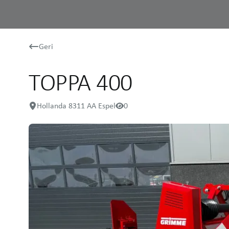
Geri
TOPPA 400
Hollanda 8311 AA Espel
0