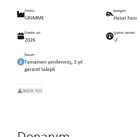
Üretici
Kategori
GRIMME
Hasat hazır
Üretim yılı
İşletim verileri
2026
-/-
Durum
Tamamen yenilenmiş, 1 yıl
garanti talepli
İNDIR PDF
Donanım