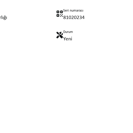
Seri numarası
lığı
81020234
Durum
Yeni