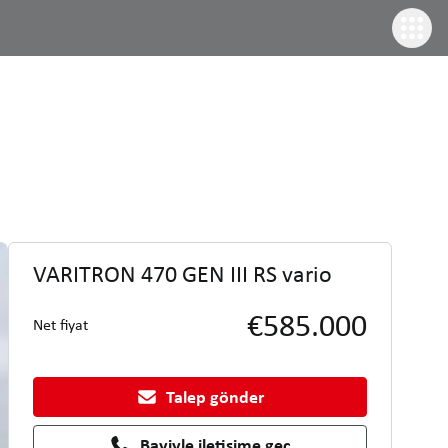
VARITRON 470 GEN III RS vario
€585.000
Net fiyat
Talep gönder
Bayiyle iletişime geç