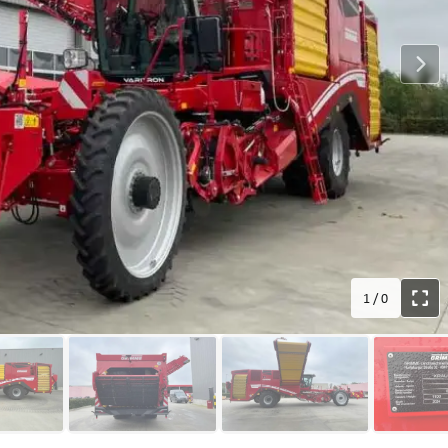
1
/
0