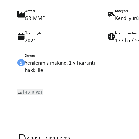
Üretici
Kategori
GRIMME
Kendi yürü
Üretim yılı
İşletim verileri
2024
177 ha / 5
Durum
Yenilenmiş makine, 1 yıl garanti
hakkı ile
İNDIR PDF
Donanım