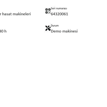
Seri numarası
r hasat makineleri
64320061
Durum
30 h
Demo makinesi