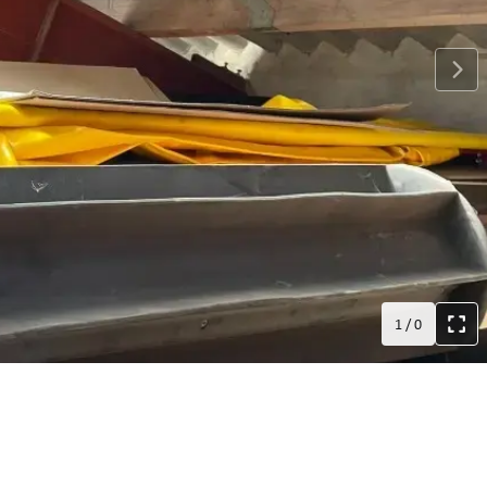
1
/
0