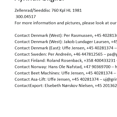
Zellenrad/Seeddisc 760 Kpl HL 1981
300.04517
For more information and pictures, please look at 
Contact Denmark (West): Per Rasmussen, +45 40281
Contact Denmark (West): Jakob Lundager Laursen, +
Contact Denmark (East): Uffe Jensen, +45 40281374 
Contact Sweden: Per Andreén, +46 447812565 – pa@
Contact Finland: Roland Rosenback, +358 400433231
Contact Norway: Hans Ole Nafstad, +47 90369700 –
Contact Beet Machines: Uffe Jensen, +45 40281374 
Contact Asa-Lift: Uffe Jensen, +45 40281374 – uj@gr
ContactExport: Elsebeth Nørskov Nielsen, +45 2013