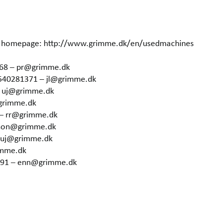
our homepage: http://www.grimme.dk/en/usedmachines
368 – pr@grimme.dk
4540281371 – jl@grimme.dk
– uj@grimme.dk
grimme.dk
 – rr@grimme.dk
 hon@grimme.dk
– uj@grimme.dk
imme.dk
6291 – enn@grimme.dk