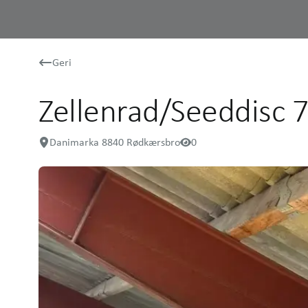
Geri
Zellenrad/Seeddisc 
Danimarka 8840 Rødkærsbro
0