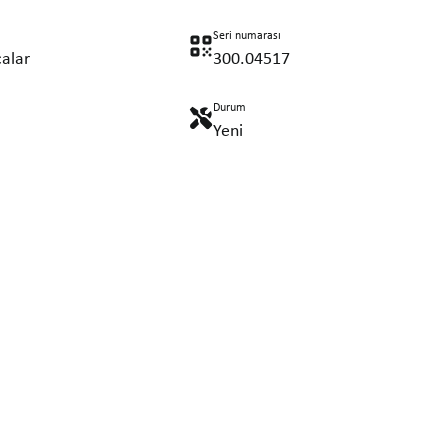
Seri numarası
alar
300.04517
Durum
Yeni