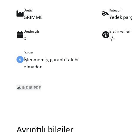
Üretici
Kategori
GRIMME
Yedek parç
Üretim yılı
İşletim verileri
0
-/-
Durum
İşlenmemiş, garanti talebi
olmadan
İNDIR PDF
Ayrıntılı bilgiler