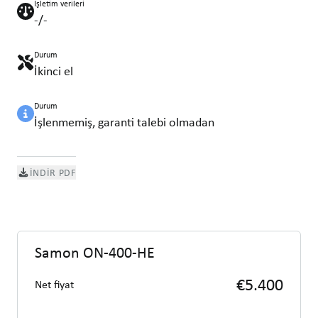
İşletim verileri
-/-
Durum
İkinci el
Durum
İşlenmemiş, garanti talebi olmadan
İNDIR PDF
Samon ON-400-HE
€5.400
Net fiyat