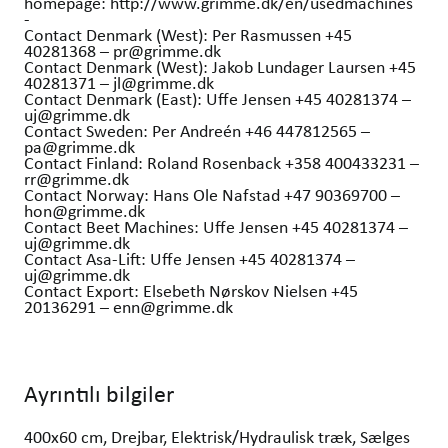
homepage: http://www.grimme.dk/en/usedmachines
-
Contact Denmark (West): Per Rasmussen +45
40281368 – pr@grimme.dk
Contact Denmark (West): Jakob Lundager Laursen +45
40281371 – jl@grimme.dk
Contact Denmark (East): Uffe Jensen +45 40281374 –
uj@grimme.dk
Contact Sweden: Per Andreén +46 447812565 –
pa@grimme.dk
Contact Finland: Roland Rosenback +358 400433231 –
rr@grimme.dk
Contact Norway: Hans Ole Nafstad +47 90369700 –
hon@grimme.dk
Contact Beet Machines: Uffe Jensen +45 40281374 –
uj@grimme.dk
Contact Asa-Lift: Uffe Jensen +45 40281374 –
uj@grimme.dk
Contact Export: Elsebeth Nørskov Nielsen +45
20136291 – enn@grimme.dk
Ayrıntılı bilgiler
400x60 cm, Drejbar, Elektrisk/Hydraulisk træk, Sælges