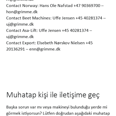
Contact Norway: Hans Ole Nafstad +47 90369700 –
hon@grimme.dk
Contact Beet Machines: Uffe Jensen +45 40281374 –
uj@grimme.dk
Contact Asa-Lift: Uffe Jensen +45 40281374 –
uj@grimme.dk
Contact Export: Elsebeth Nørskov Nielsen +45
20136291 – enn@grimme.dk
Muhatap kişi ile iletişime geç
Başka sorun var mı veya makineyi bulunduğu yerde mi
görmek istiyorsun? Lütfen doğrudan aşağıdaki muhatap