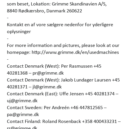
som beset, Lokation: Grimme Skandinavien A/S,
8840 Rødkærsbro, Danmark 260622
-
Kontakt en af vore sælgere nedenfor for yderligere
oplysninger
-
For more information and pictures, please look at our
homepage: http://www.grimme.dk/en/usedmachines
-
Contact Denmark (West): Per Rasmussen +45
40281368 – pr@grimme.dk
Contact Denmark (West): Jakob Lundager Laursen +45
40281371 – jl@grimme.dk
Contact Denmark (East): Uffe Jensen +45 40281374 –
uj@grimme.dk
Contact Sweden: Per Andreén +46 447812565 –
pa@grimme.dk
Contact Finland: Roland Rosenback +358 400433231 –
rr@grimme.dk