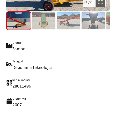
1
/
0
Üretici
Samon
Kategori
Depolama teknolojisi
Seri numarası
28011496
Üretim yılı
2007