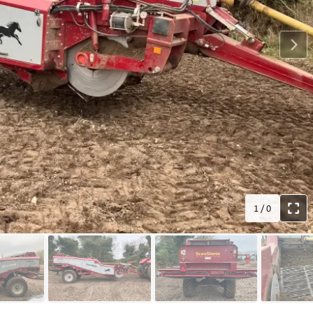
1
/
0