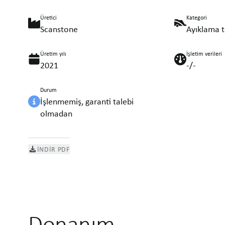
Üretici
Kategori
Scanstone
Ayıklama t
Üretim yılı
İşletim verileri
2021
-/-
Durum
İşlenmemiş, garanti talebi
olmadan
İNDIR PDF
Donanım