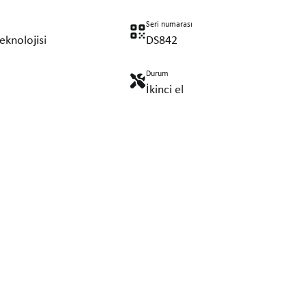
Seri numarası
eknolojisi
DS842
Durum
İkinci el